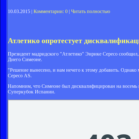
10.03.2015 |
Комментарии: 0
|
Читать полностью
Атлетико опротестует дисквалифика
Президент мадридского "Атлетико" Энрике Сересо сообщил,
Диего Симеоне.
"Решение вынесено, и нам нечего к этому добавить. Однако 
Сересо AS.
Напомним, что Симеоне был дисквалифицирован на восемь мат
Суперкубок Испании.