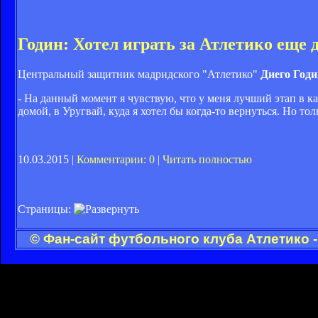
Годин: Хотел играть за Атлетико еще 
Центральный защитник мадридского "Атлетико"
Диего Годи
- На данный момент я чувствую, что у меня лучший этап в ка
домой, в Уругвай, куда я хотел бы когда-то вернуться. Но тол
10.03.2015 |
Комментарии: 0
|
Читать полностью
Страницы:
© Фан-сайт футбольного клуба Атлетико 