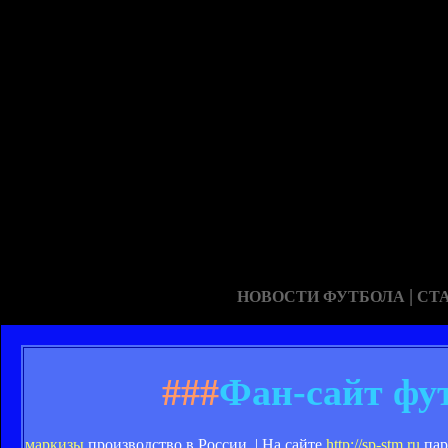
|
НОВОСТИ ФУТБОЛА
СТ
###
Фан-сайт фу
маркизы
производство в России. | На сайте
http://sp-stm.ru
пар