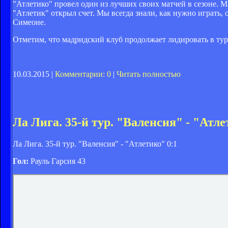
"Атлетико" провел один из лучших своих матчей в сезоне. М
"Атлетик" открыл счет. Мы всегда знали, как нужно играть, 
Симеоне.
Отметим, что мадридский клуб продолжает лидировать в ту
10.03.2015 |
Комментарии: 0
|
Читать полностью
Ла Лига. 35-й тур. "Валенсия" - "Атле
Ла Лига. 35-й тур. "Валенсия" - "Атлетико" 0:1
Гол:
Рауль Гарсия 43