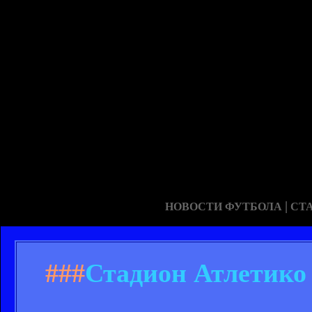
|
НОВОСТИ ФУТБОЛА
СТ
###
Стадион Атлетико