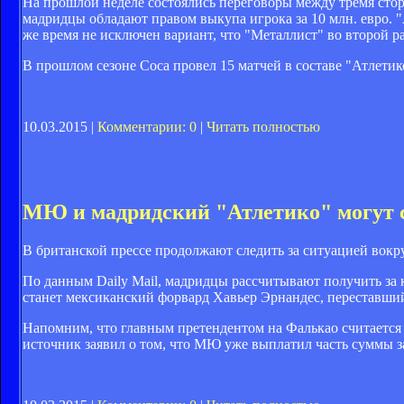
На прошлой неделе состоялись переговоры между тремя сто
мадридцы обладают правом выкупа игрока за 10 млн. евро. "А
же время не исключен вариант, что "Металлист" во второй ра
В прошлом сезоне Соса провел 15 матчей в составе "Атлетик
10.03.2015 |
Комментарии: 0
|
Читать полностью
МЮ и мадридский "Атлетико" могут 
В британской прессе продолжают следить за ситуацией вок
По данным Daily Mail, мадридцы рассчитывают получить за
станет мексиканский форвард Хавьер Эрнандес, переставший 
Напомним, что главным претендентом на Фалькао считается "
источник заявил о том, что МЮ уже выплатил часть суммы з