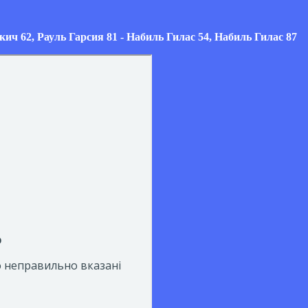
ич 62, Рауль Гарсия 81 - Набиль Гилас 54, Набиль Гилас 87