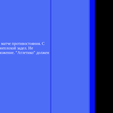
 матче противостояния. С
 неплохой задел. Не
оложение. "Атлетико" должен