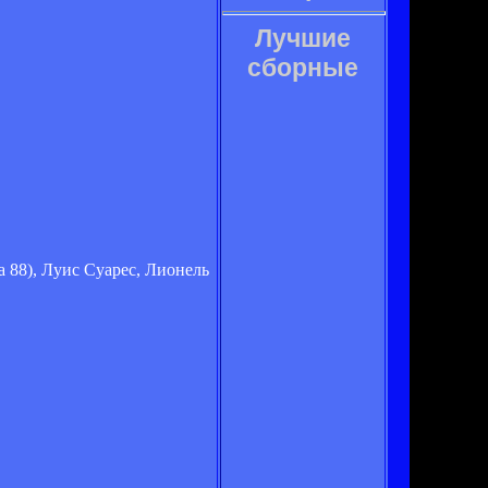
Лучшие
сборные
 88), Луис Суарес, Лионель