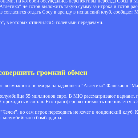
ронами, на которой обсуждались перспективы переезда Сосы в 
тлетико" не готов выложить такую сумму за игрока и готов расс
з согласится отдать Сосу в аренду в испанский клуб, сообщает М
о", в которых отличился 5 голевыми передачами.
совершить громкий обмен
руг возможного перехода нападающего "Атлетико" Фалькао в "М
 колумбийца 55 миллионов евро. В МЮ рассматривают вариант, 
проходить в состав. Его трансферная стоимость оценивается в 
Челси", но сам игрок переходить не хочет в лондонский клуб. К
а колумбийского бомбардира.