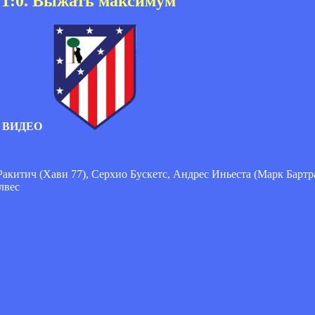
 1:0. Выжать максимум
ТО ВИДЕО
китич (Хави 77), Серхио Бускетс, Андрес Иньеста (Марк Бартра
лвес