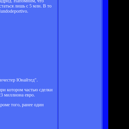
Мадрид. Напомним, что
таться лишь с 5 млн. В то
undodeportivo.
анчестер Юнайтед".
при котором частью сделки
23 миллиона евро.
роме того, ранее один