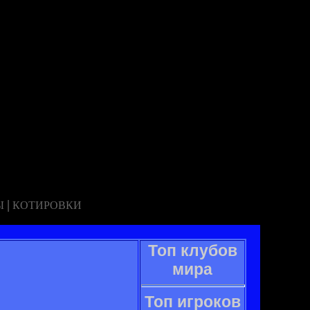
|
Ы
КОТИРОВКИ
Топ клубов
мира
Топ игроков