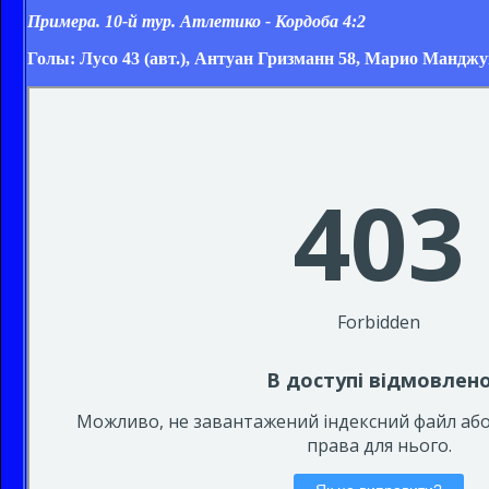
Примера. 10-й тур. Атлетико - Кордоба 4:2
Голы:
Лусо 43 (авт.), Антуан Гризманн 58, Марио Манджук