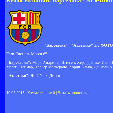
Кубок Испании. Барселона - Атлетико
"Барселона" - "Атлетико" 1:0 ФО
Гол:
Лионель Месси 85
"Барселона":
Марк-Андре тер Штеген, Херард Пике, Иван Ра
Месси, Неймар, Хавьер Маскерано, Хорди Альба, Даниэль А
"Атлетико":
Ян Облак, Диего
10.03.2015 |
Комментарии: 0
|
Читать полностью