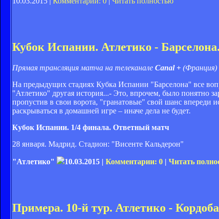
10.03.2015 |
Комментарии: 0
|
Читать полностью
Кубок Испании. Атлетико - Барселона
Прямая трансляция матча на телеканале
Canal +
(Франция)
На предыдущих стадиях Кубка Испании "Барселона" все воп
"Атлетико" другая история...- Это, впрочем, было понятно з
пропустив в свои ворота, "гранатовые" свой шанс впереди 
раскрываться в домашней игре – иначе дела не будет.
Кубок Испании. 1/4 финала. Ответный матч
28 января. Мадрид. Стадион: "Висенте Кальдерон"
"Атлетико"
10.03.2015 |
Комментарии: 0
|
Читать полно
Примера. 10-й тур. Атлетико - Кордоба