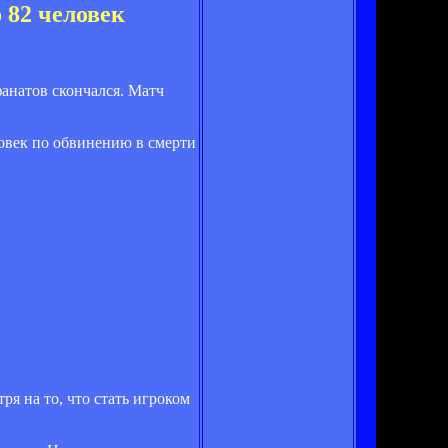
 82 человек
анатов скончался. Матч
овек по обвинению в смерти
я на то, что стать игроком