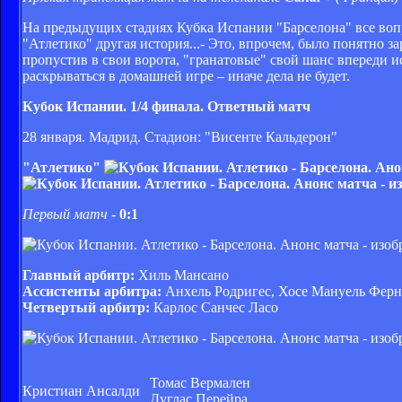
На предыдущих стадиях Кубка Испании "Барселона" все воп
"Атлетико" другая история...- Это, впрочем, было понятно з
пропустив в свои ворота, "гранатовые" свой шанс впереди 
раскрываться в домашней игре – иначе дела не будет.
Кубок Испании. 1/4 финала. Ответный матч
28 января. Мадрид. Стадион: "Висенте Кальдерон"
"Атлетико"
Первый матч -
0:1
Главный арбитр:
Хиль Мансано
Ассистенты арбитра:
Анхель Родригес, Хосе Мануель Фер
Четвертый арбитр:
Карлос Санчес Ласо
Томас Вермален
Кристиан Ансалди
Дуглас Перейра