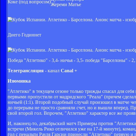
Коке (под вопросом)
Жереми Матье
Диего Годин
нет
Победа "Атлетико" - 3,4- ничья - 3,5- победа "Барселоны" - 2,
Телетрансляция
- канал
Canal +
Изюминка
"Атлетико" в текущем сезоне только трижды спасал для себя
первыми пропустили от мадридского "Реала" (причем сделали
ничьей (1:1). Второй подобный случай произошел в матче ч
до перерыва не просто сравняли счет, но и вышли вперед. Пр
свой второй гол. Впрочем, "Атлетико" характер все же прояв
И, наконец-то, декабрьский матч Примеры против "Атлетика
встречи (Микель Рико отличился уже на 17-й минуте), коман
гол с пенальти Рауля Гарсии принесли "Атлетико" первую и 