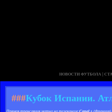
|
НОВОСТИ ФУТБОЛА
СТ
###
Кубок Испании. Атл
Прямая трансляция матча на телеканале
Canal +
(Франция)