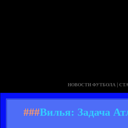
|
НОВОСТИ ФУТБОЛА
СТ
###
Вилья: Задача Ат