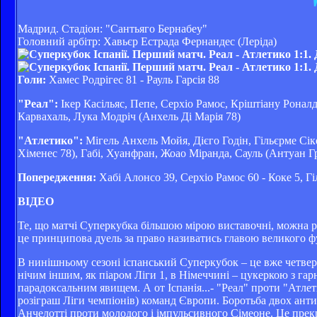
Мадрид. Стадіон: "Сантьяго Бернабеу"
Головний арбітр: Хавьєр Естрада Фернандес (Леріда)
Голи:
Хамес Родрігес 81 - Рауль Гарсія 88
"Реал":
Ікер Касільяс, Пепе, Серхіо Рамос, Кріштіану Роналд
Карвахаль, Лука Модріч (Анхель Ді Марія 78)
"Атлетико":
Мігель Анхель Мойя, Дієго Годін, Гільєрме Сіке
Хіменес 78), Габі, Хуанфран, Жоао Міранда, Сауль (Антуан Г
Попередження:
Хабі Алонсо 39, Серхіо Рамос 60 - Коке 5, Г
ВІДЕО
Те, що матчі Суперкубка більшою мірою виставочні, можна роз
це принципова дуель за право називатись главою великого фу
В нинішньому сезоні іспанський Суперкубок – це вже четвер
нічим іншим, як піаром Ліги 1, в Німеччині – цукеркою з га
парадоксальним явищем. А от Іспанія...- "Реал" проти "Атле
розіграш Ліги чемпіонів) команд Європи. Боротьба двох ант
Анчелотті проти молодого і імпульсивного Сімеоне. Це прек