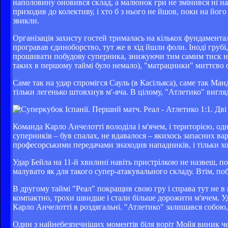
наполовину оновився склад, а малюнок гри не змінився ні на 
приходив до колективу, і хто б з нього не йшов, поки на йо
звикли.
Організація захисту гостей трималась на кількох фундамента
програвав єдиноборство, тут же в хід йшли фоли. Іноді грубі
прошивати побудову суперника, знижуючи тим самим тиск на в
таких в першому таймі було немало), "матрацники" миттєво о
Саме так на удар спромігся Сауль (в Касільяса), саме так Ман
тільки легенько штовхнув м'-яча. В цілому, "Атлетико" вигл
Команда Карло Анчелотті володіла і м'ячем, і територією, од
суперників – був спалах, не вдавалося – якихось запасних ва
професорськими передачами знаходив нападників, і тільки х
Удар Бейла на 11-й хвилині навіть пристрілкою не назвеш, по
малувато як для такого супер-атакувального складу. Втім, п
В другому таймі "Реал" покращив свою гру і справа тут не в 
компактно, трохи швидше і стали більше дорожити м'ячем. У
Карло Анчелотті в роздягальні. "Атлетико" залишався собою,
Один з найнебезпечніших моментів біля воріт Мойя виник чер