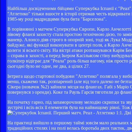
Найбільш досвідченими бійцями Суперкубка Іспанії є "Реал" т
"Атлетико" тільки вшосте в історії отримав честь відкривати 
1985-му році мадридцями була бита "Барселона".
В порівнянні з матчем Суперкубка Європи, Карло Анчелотті з
лівому фланзі захисту стала простою технічною дією, то за
маневр. Алонсо діяв строго в опорній зоні, тоді як Лука Мо
байдуже, які функції виконувати в центрі поля, а Карло Анчел
колеги зі всього світу. На вістрі атаки розташувався Карім 
– справа в захисті, а перед Ікером Касільясом стіну вибудува
голкіпер відіграє для "Реала" роль більш вагому, ніж просто 
сьогодні було не одне, не два, а цілих 27.
Інтрига щодо стартової побудови "Атлетико" полягала у вибо
менш, скажемо так, розпіарений (але від того далеко не безт
Сікера (новачок №2) зайняли місця на флангах. Габі з Маріо 
повернувся з оренди). Коке та Рауль Гарсія тяготили до фла
На початку гарно, під запаморочливу мелодію скрипки та зв
зустрічі і всіх-всіх її елементів була на найвищому рівні. Тож
На практиці вийшло в першому таймі зовсім мало реальних мо
традиційних стилях і на полі велась боротьба двох тактик, дв