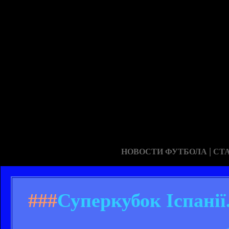
|
НОВОСТИ ФУТБОЛА
СТ
###
Суперкубок Іспанії