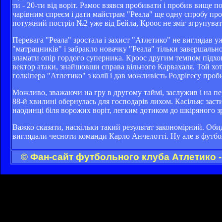
ти - 20-ти від воріт. Рамос взявся пробивати і пробив вище п
чарівним спреєм і дати майстрам "Реала" ще одну спробу проб
потужний постріл №2 уже від Бейла, Кроос не зміг згрупуватис
Перевага "Реала" зростала і захист "Атлетико" не виглядав у
"матрацників" і забракло новачку "Реала" тільки завершально
зламати опір гордого суперника. Кроос другим темпом підхоп
вектор атаки, знайшовши справа вільного Карвахаля. Той хот
голкіпера "Атлетико" з колії і дав можливість Родрігесу про
Можливо, зважаючи на гру в другому таймі, заслужив і на пере
88-й хвилині обернулась для господарів лихом. Касільяс засти
наодинці біля ворожих воріт, легким дотиком до шкіряного з
Важко сказати, наскільки такий результат закономірний. Оби
виглядали чесноти команди Карло Анчелотті. Ну але в футбол
© Фан-сайт футбольного клуба Атлетико 