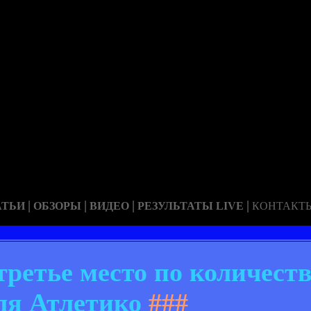
|
|
|
|
АТЬИ
ОБЗОРЫ
ВИДЕО
РЕЗУЛЬТАТЫ LIVE
КОНТАКТ
ретье место по количеств
ля Атлетико
###