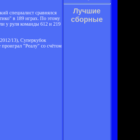
Лучшие
кий специалист сравнялся
сборные
ико" в 189 играх. По этому
и у руля команды 612 и 219
2012/13), Суперкубок
 проиграл "Реалу" со счётом