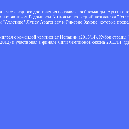
ился очередного достижения во главе своей команды. Аргентинс
м наставником Радомиром Античем: последний возглавлял "Атлет
"Атлетико" Луису Арагонесу и Рикардо Заморе, которые провел
ыиграл с командой чемпионат Испании (2013/14), Кубок страны (
012) и участвовал в финале Лиги чемпионов сезона-2013/14, где