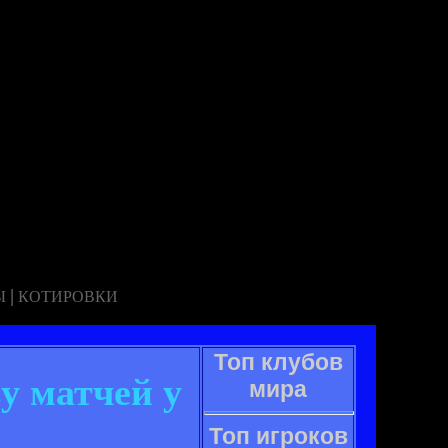
|
Ы
КОТИРОВКИ
Топ клубов
у матчей у
мира
Топ игроков