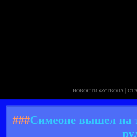
|
НОВОСТИ ФУТБОЛА
СТ
###
Симеоне вышел на т
ру