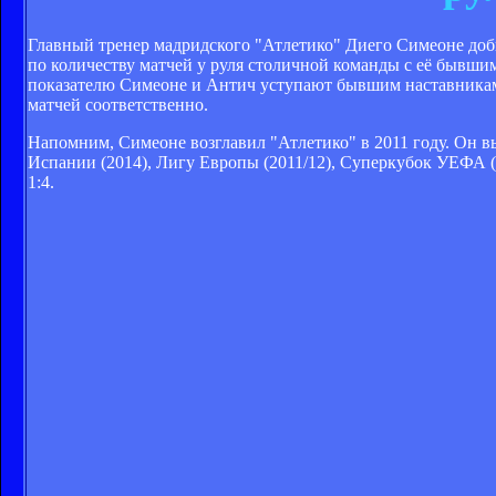
Главный тренер мадридского "Атлетико" Диего Симеоне доб
по количеству матчей у руля столичной команды с её бывши
показателю Симеоне и Антич уступают бывшим наставникам 
матчей соответственно.
Напомним, Симеоне возглавил "Атлетико" в 2011 году. Он в
Испании (2014), Лигу Европы (2011/12), Суперкубок УЕФА (2
1:4.