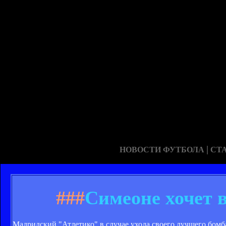
|
НОВОСТИ ФУТБОЛА
СТ
###
Симеоне хочет 
Мадридский "Атлетико" в случае ухода своего лучшего бомб