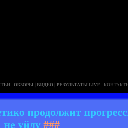
|
|
|
|
АТЬИ
ОБЗОРЫ
ВИДЕО
РЕЗУЛЬТАТЫ LIVE
КОНТАКТ
тико продолжит прогресс
не уйду
###