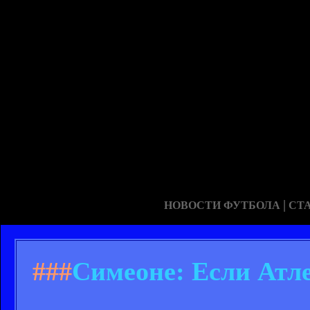
|
НОВОСТИ ФУТБОЛА
СТ
###
Симеоне: Если Атле