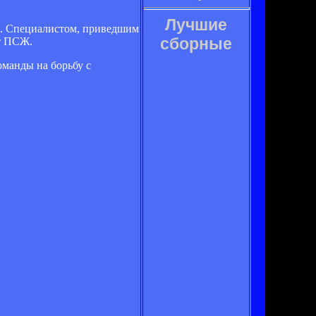
Лучшие
ой. Специалистом, приведшим
сборные
т ПСЖ.
оманды на борьбу с