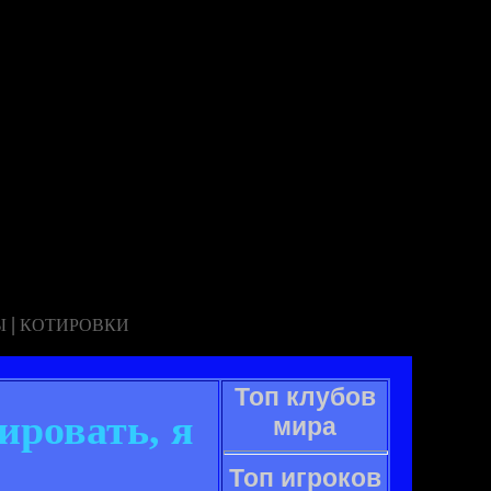
|
Ы
КОТИРОВКИ
Топ клубов
ировать, я
мира
Топ игроков