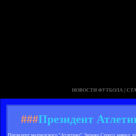
|
НОВОСТИ ФУТБОЛА
СТ
###
Президент Атлети
Президент мадридского "Атлетико" Энрике Сересо заявил, чт