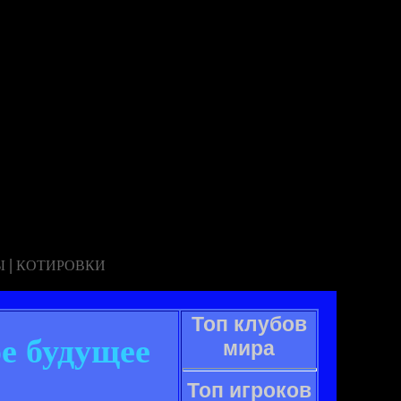
|
Ы
КОТИРОВКИ
Топ клубов
е будущее
мира
Топ игроков