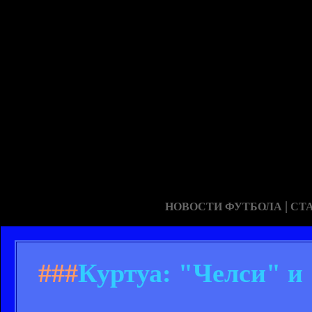
|
НОВОСТИ ФУТБОЛА
СТ
###
Куртуа: "Челси" и