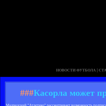
|
НОВОСТИ ФУТБОЛА
СТ
###
Касорла может п
Мадридский "Атлетико" рассматривает возможность подпис