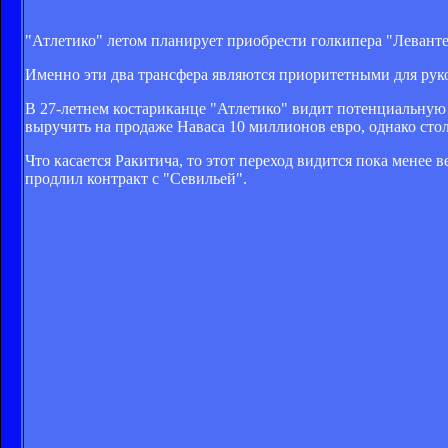
"Атлетико" летом планирует приобрести голкипера "Левант
Именно эти два трансфера являются приоритетными для рук
В 27-летнем костариканце "Атлетико" видит потенциальную з
выручить на продаже Наваса 10 миллионов евро, однако сто
Что касается Ракитича, то этот переход видится пока менее 
продлил контракт с "Севильей".