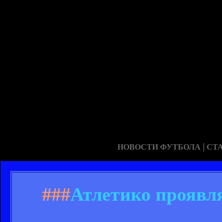
|
НОВОСТИ ФУТБОЛА
СТ
###
Атлетико проявля