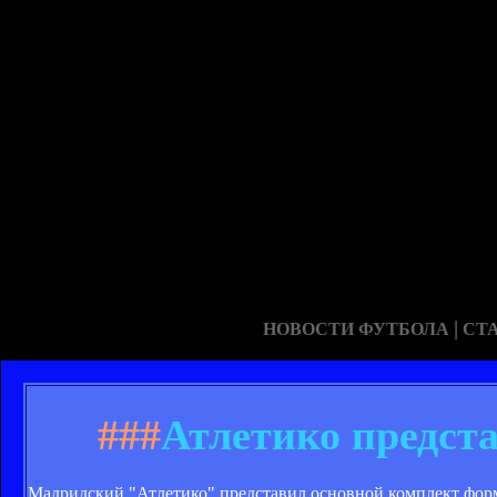
|
НОВОСТИ ФУТБОЛА
СТ
###
Атлетико предст
Мадридский "Атлетико" представил основной комплект формы