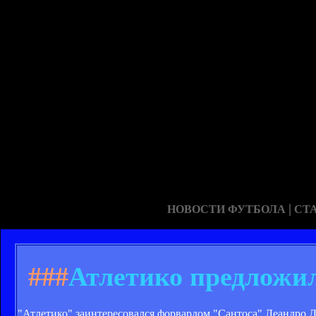
|
НОВОСТИ ФУТБОЛА
СТ
###
Атлетико предложил
"Атлетико" заинтересовался форвардом "Сантоса" Леандро 