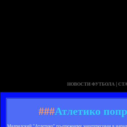
|
НОВОСТИ ФУТБОЛА
СТ
###
Атлетико попр
Мадридский "Атлетико" по-прежнему заинтересован в напа