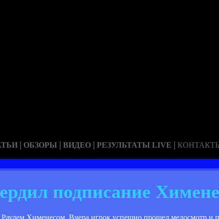
|
|
|
|
АТЬИ
ОБЗОРЫ
ВИДЕО
РЕЗУЛЬТАТЫ LIVE
КОНТАКТ
ердил подписание Химене
 Раулем Хименесом. Вчера игрок успешно прошел медосмотр и п