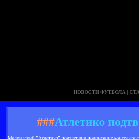
|
НОВОСТИ ФУТБОЛА
СТ
###
Атлетико подтв
Мадридский "Атлетико" подтвердил подписание контракта с