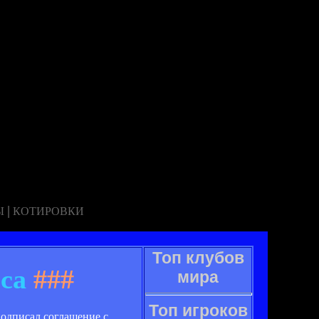
|
Ы
КОТИРОВКИ
Топ клубов
са
###
мира
Топ игроков
одписал соглашение с