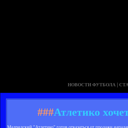
|
НОВОСТИ ФУТБОЛА
СТ
###
Атлетико хоче
Мадридский "Атлетико" готов отказаться от продажи напада