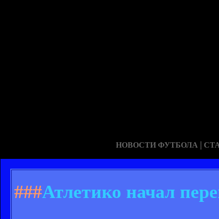
|
НОВОСТИ ФУТБОЛА
СТ
###
Атлетико начал пере