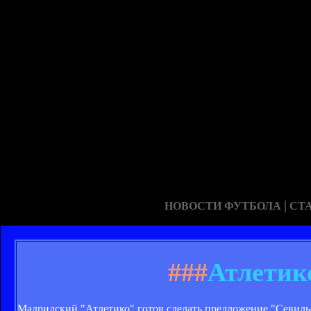
|
НОВОСТИ ФУТБОЛА
СТ
###
Атлетик
Мадридский "Атлетико" готов сделать предложение "Севилье